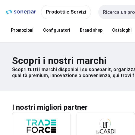
Vai alla
Vai
navigazione
alla
Prodotti e Servizi
Cerca input
pagina
Promozioni
Configuratori
Brand shop
Cataloghi
Scopri i nostri marchi
Scopri tutti i marchi disponibili su sonepar.it, organizza
qualità premium, innovazione o convenienza, qui trovi f
I nostri migliori partner