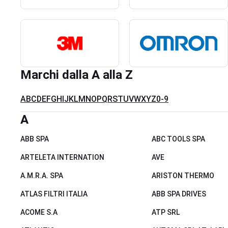
Marchi dalla A alla Z
A
B
C
D
E
F
G
H
I
J
K
L
M
N
O
P
Q
R
S
T
U
V
W
X
Y
Z
0-9
A
ABB SPA
ABC TOOLS SPA
ARTELETA INTERNATION
AVE
A.M.R.A. SPA
ARISTON THERMO
ATLAS FILTRI ITALIA
ABB SPA DRIVES
ACOME S.A
ATP SRL