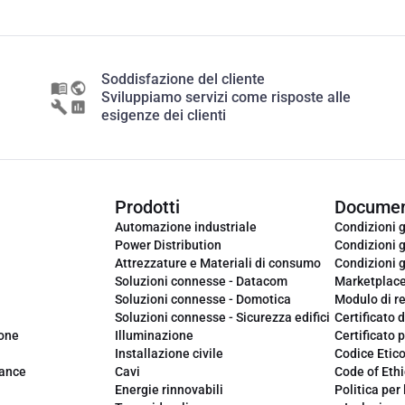
Soddisfazione del cliente
Sviluppiamo servizi come risposte alle
esigenze dei clienti
Prodotti
Documen
Automazione industriale
Condizioni g
Power Distribution
Condizioni g
Attrezzature e Materiali di consumo
Condizioni g
Soluzioni connesse - Datacom
Marketplac
Soluzioni connesse - Domotica
Modulo di r
Soluzioni connesse - Sicurezza edifici
Certificato d
ione
Illuminazione
Certificato p
Installazione civile
Codice Etic
iance
Cavi
Code of Ethi
Energie rinnovabili
Politica per 