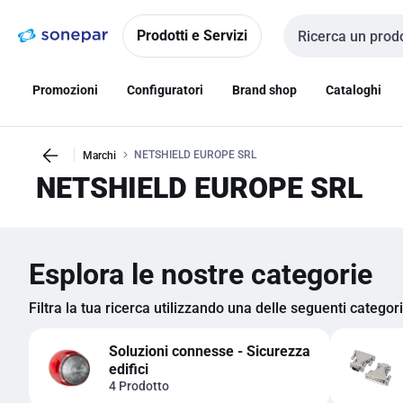
Vai alla
Vai
navigazione
alla
Prodotti e Servizi
Cerca input
pagina
Promozioni
Configuratori
Brand shop
Cataloghi
NETSHIELD EUROPE SRL
Marchi
NETSHIELD EUROPE SRL
Esplora le nostre categorie
Filtra la tua ricerca utilizzando una delle seguenti categor
Soluzioni connesse - Sicurezza
edifici
4 Prodotto