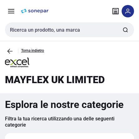
Vai alla
Vai
navigazione
alla
pagina
Cerca input
Torna indietro
MAYFLEX UK LIMITED
Esplora le nostre categorie
Filtra la tua ricerca utilizzando una delle seguenti
categorie