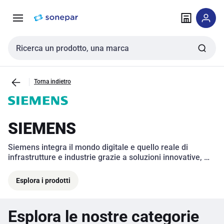
Vai alla
Vai
navigazione
alla
pagina
Cerca input
Torna indietro
SIEMENS
Siemens integra il mondo digitale e quello reale di 
infrastrutture e industrie grazie a soluzioni innovative, 
digitali e sostenibili. 
Esplora i prodotti
Esplora le nostre categorie