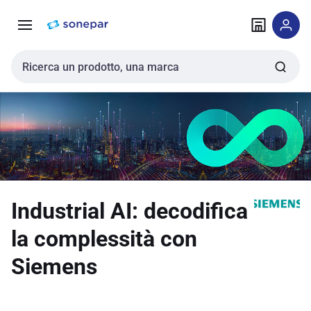
Vai alla
Vai
navigazione
alla
pagina
Cerca input
Industrial AI: decodifica
la complessità con
Siemens