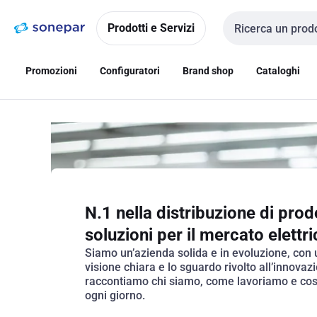
Vai alla
Vai
navigazione
alla
Prodotti e Servizi
Cerca input
pagina
Promozioni
Configuratori
Brand shop
Cataloghi
N.1 nella distribuzione di prodo
soluzioni per il mercato elettr
Siamo un’azienda solida e in evoluzione, con
visione chiara e lo sguardo rivolto all’innovaz
raccontiamo chi siamo, come lavoriamo e cos
ogni giorno.