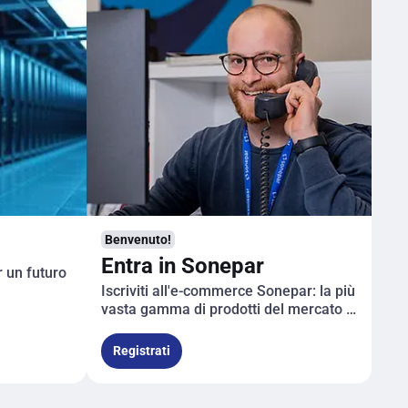
Benvenuto!
Entra in Sonepar
r un futuro
Iscriviti all'e-commerce Sonepar: la più
vasta gamma di prodotti del mercato e
un servizio di qualità. Inoltre, avrai
accesso a offerte esclusive.
Registrati