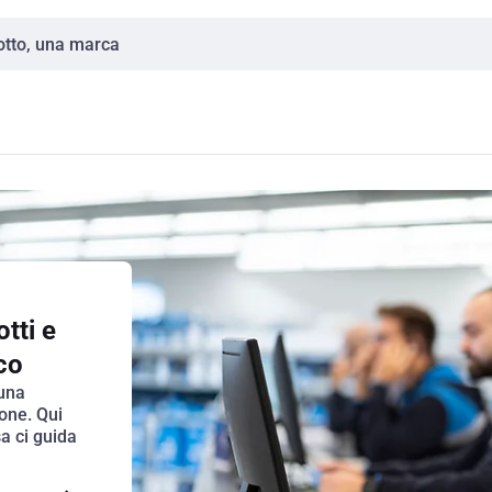
tti e
ico
 una
ione. Qui
a ci guida