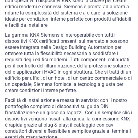
dati operativi. I dispositivi KNX sono la chiave per creare
edifici moderni e connessi. Siemens è pronta ad aiutarti a
ridurre la complessità del sistema e a creare la soluzione
ideale per condizioni interne perfette con prodotti affidabili
e facili da installare.
La gamma KNX Siemens è interoperabile con tutti i
dispositivi KNX certificati presenti sul mercato e possono
essere integrata nella Desigo Building Automation per
ottenere tutta la flessibilità necessaria a soddisfare i
requisiti degli edifici moderni. Tutti componenti collaudati
per il controllo dell'illuminazione, della protezione solare e
delle applicazioni HVAC in ogni struttura. Che si tratti di un
edificio per uffici, di un hotel, di un centro commerciale o di
un ospedale, Siemens fornisce la tecnologia giusta per
creare condizioni interne perfette.
Facilità di installazione e messa in servizio: con il nostro
portafoglio completo di dispositivi su guida DIN
l'installazione è un gioco da ragazzi. Con un semplice clic i
dispositivi vengono fissati alla guida; la connessione KNX
è rapida grazie al plug
&
play; il cablaggio con cavi
conduttori diversi è flessibile e semplice grazie ai terminali
esenti da manutenzione.