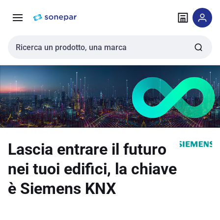
Vai alla
Vai
navigazione
alla
pagina
Cerca input
Lascia entrare il futuro
nei tuoi edifici, la chiave
è Siemens KNX