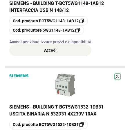
SIEMENS - BUILDING T
-
BCT5WG1148-1AB12
INTERFACCIA USB N 148/12
copia
Cod. prodotto
BCT5WG1148-1AB12
copia
Cod. produttore
5WG1148-1AB12
Accedi per visualizzare prezzi e disponibilità
Accedi
SIEMENS - BUILDING T
-
BCT5WG1532-1DB31
USCITA BINARIA N 532D31 4X230V 10AX
copia
Cod. prodotto
BCT5WG1532-1DB31