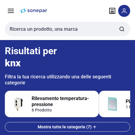
Vai alla
Vai
navigazione
alla
pagina
Cerca input
Risultati per
knx
Filtra la tua ricerca utilizzando una delle seguenti
categorie
Rilevamento temperatura-
PLC
pressione
1 Pr
6 Prodotto
Mostra tutte le categorie (7)