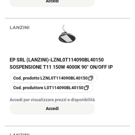
Accedi
EP SRL (LANZINI)
-
LZNL0T114090BL40150
SOSPENSIONE T11 150W 4000K 90° ON/OFF IP
copia
Cod. prodotto
LZNL0T114090BL40150
copia
Cod. produttore
L0T114090BL40150
Accedi per visualizzare prezzi e disponibilità
Accedi