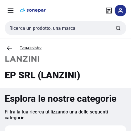
Vai alla
Vai
navigazione
alla
pagina
Cerca input
Torna indietro
EP SRL (LANZINI)
Esplora le nostre categorie
Filtra la tua ricerca utilizzando una delle seguenti
categorie