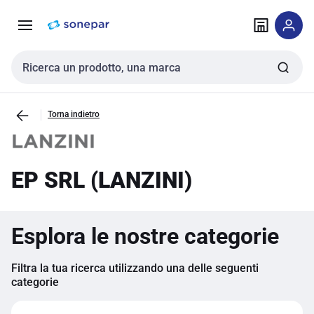
Vai alla
Vai
navigazione
alla
pagina
Cerca input
Torna indietro
EP SRL (LANZINI)
Esplora le nostre categorie
Filtra la tua ricerca utilizzando una delle seguenti
categorie