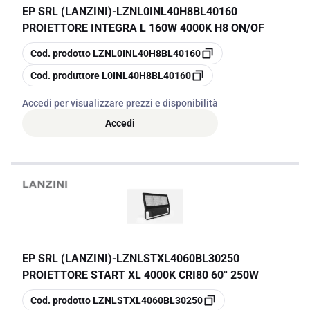
EP SRL (LANZINI)
-
LZNL0INL40H8BL40160
PROIETTORE INTEGRA L 160W 4000K H8 ON/OF
copia
Cod. prodotto
LZNL0INL40H8BL40160
copia
Cod. produttore
L0INL40H8BL40160
Accedi per visualizzare prezzi e disponibilità
Accedi
EP SRL (LANZINI)
-
LZNLSTXL4060BL30250
PROIETTORE START XL 4000K CRI80 60° 250W
copia
Cod. prodotto
LZNLSTXL4060BL30250