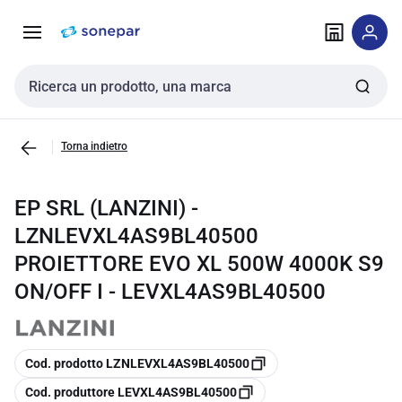
Vai alla
Vai
navigazione
alla
pagina
Cerca input
Torna indietro
EP SRL (LANZINI) -
LZNLEVXL4AS9BL40500
PROIETTORE EVO XL 500W 4000K S9
ON/OFF I - LEVXL4AS9BL40500
copia
Cod. prodotto LZNLEVXL4AS9BL40500
copia
Cod. produttore LEVXL4AS9BL40500