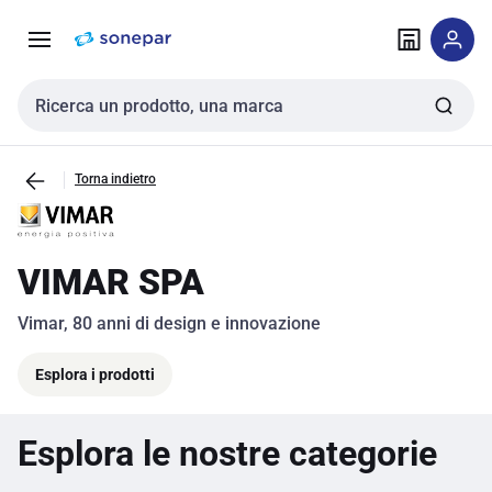
Vai alla
Vai
navigazione
alla
pagina
Cerca input
Torna indietro
VIMAR SPA
Vimar, 80 anni di design e innovazione
Esplora i prodotti
Esplora le nostre categorie