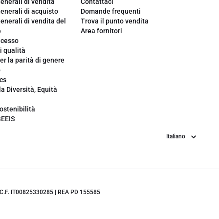
enerali di vendita
Contattaci
enerali di acquisto
Domande frequenti
enerali di vendita del
Trova il punto vendita
e
Area fornitori
ecesso
i qualità
er la parità di genere
o
cs
la Diversità, Equità
ostenibilità
GEEIS
Lingua
.IVA/C.F. IT00825330285 | REA PD 155585