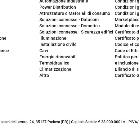
Automazione industriale
Condizioni g
Power Distribution
Condizioni g
Attrezzature e Materiali di consumo
Condizioni g
Soluzioni connesse - Datacom
Marketplac
Soluzioni connesse - Domotica
Modulo di r
Soluzioni connesse - Sicurezza edifici
Certificato d
ione
Illuminazione
Certificato p
Installazione civile
Codice Etic
iance
Cavi
Code of Ethi
Energie rinnovabili
Politica per 
Termoidraulica
e Inclusione
Climatizzazione
Bilancio di s
Altro
Certificato 
 Maestri del Lavoro, 24, 35127 Padova (PD) | Capitale Sociale € 28.000.000 i.v. | P