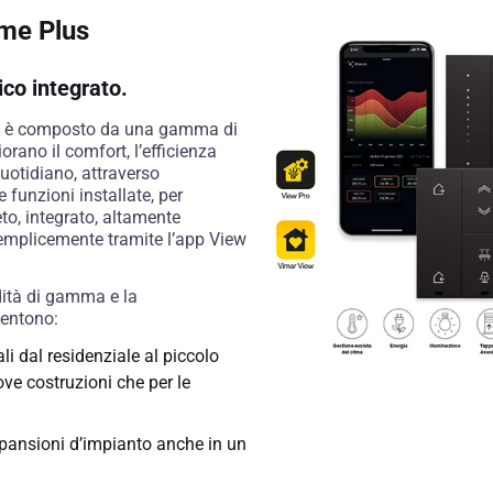
me Plus
co integrato.
s è composto da una gamma di
iorano il comfort, l’efficienza
quotidiano, attraverso
funzioni installate, per
eto, integrato, altamente
emplicemente tramite l’app View
ndità di gamma e la
sentono:
li dal residenziale al piccolo
uove costruzioni che per le
spansioni d’impianto anche in un