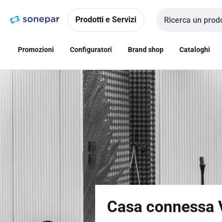
Vai alla
Vai
navigazione
alla
Prodotti e Servizi
Cerca input
pagina
Promozioni
Configuratori
Brand shop
Cataloghi
Casa connessa 