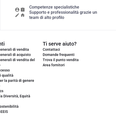
Competenze specialistiche
Supporto e professionalità grazie un
team di alto profilo
ti
Ti serve aiuto?
enerali di vendita
Contattaci
enerali di acquisto
Domande frequenti
enerali di vendita del
Trova il punto vendita
e
Area fornitori
ecesso
i qualità
er la parità di genere
o
cs
la Diversità, Equità
ostenibilità
GEEIS