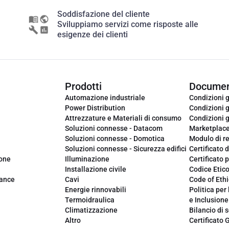
Soddisfazione del cliente
Sviluppiamo servizi come risposte alle
esigenze dei clienti
Prodotti
Documen
Automazione industriale
Condizioni g
Power Distribution
Condizioni g
Attrezzature e Materiali di consumo
Condizioni g
Soluzioni connesse - Datacom
Marketplac
Soluzioni connesse - Domotica
Modulo di r
Soluzioni connesse - Sicurezza edifici
Certificato d
ione
Illuminazione
Certificato p
Installazione civile
Codice Etic
iance
Cavi
Code of Ethi
Energie rinnovabili
Politica per 
Termoidraulica
e Inclusione
Climatizzazione
Bilancio di s
Altro
Certificato 