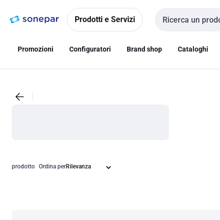
Vai alla
Vai
navigazione
alla
Prodotti e Servizi
Cerca input
pagina
Promozioni
Configuratori
Brand shop
Cataloghi
prodotto
Ordina per