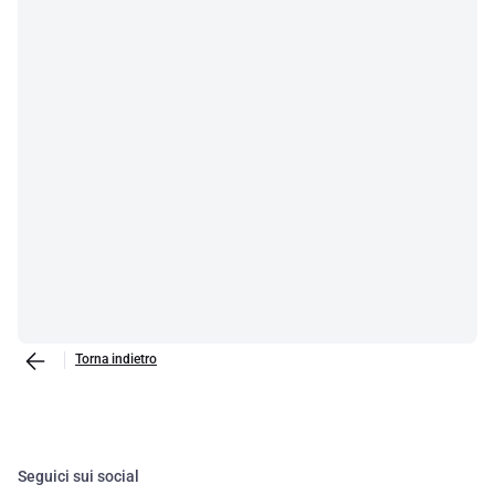
selezione di prodotti comprende attrezzi indispensabili come
trapani, pinze per terminale, e multimetri digitali, oltre a scarpe di
sicurezza e scale per garantire la vostra protezione sul luogo di
lavoro. Ricordate, la sicurezza e l'efficienza sono due aspetti cruciali
per ogni professionista.
Torna indietro
Seguici sui social