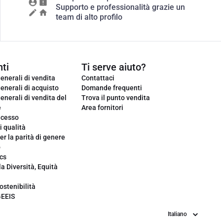
Supporto e professionalità grazie un
team di alto profilo
ti
Ti serve aiuto?
enerali di vendita
Contattaci
enerali di acquisto
Domande frequenti
enerali di vendita del
Trova il punto vendita
e
Area fornitori
ecesso
i qualità
er la parità di genere
o
cs
la Diversità, Equità
ostenibilità
GEEIS
Lingua