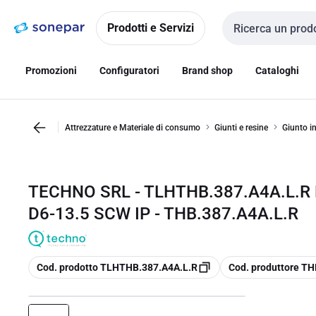
Vai alla
Vai
navigazione
alla
Prodotti e Servizi
Cerca input
pagina
Promozioni
Configuratori
Brand shop
Cataloghi
Attrezzature e Materiale di consumo
Giunti e resine
Giunto in
TECHNO SRL - TLHTHB.387.A4A.L.R
D6-13.5 SCW IP - THB.387.A4A.L.R
copia
copia
Cod. prodotto TLHTHB.387.A4A.L.R
Cod. produttore T