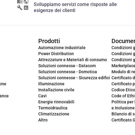
Sviluppiamo servizi come risposte alle
esigenze dei clienti
Prodotti
Documen
Automazione industriale
Condizioni g
Power Distribution
Condizioni g
Attrezzature e Materiali di consumo
Condizioni g
Soluzioni connesse - Datacom
Marketplac
Soluzioni connesse - Domotica
Modulo di r
Soluzioni connesse - Sicurezza edifici
Certificato d
ione
Illuminazione
Certificato p
Installazione civile
Codice Etic
iance
Cavi
Code of Ethi
Energie rinnovabili
Politica per 
Termoidraulica
e Inclusione
Climatizzazione
Bilancio di s
Altro
Certificato 