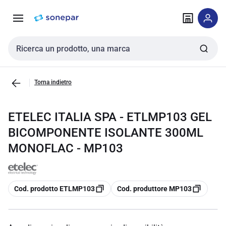
Vai alla
Vai
navigazione
alla
pagina
Cerca input
Torna indietro
ETELEC ITALIA SPA - ETLMP103 GEL
BICOMPONENTE ISOLANTE 300ML
MONOFLAC - MP103
copia
copia
Cod. prodotto ETLMP103
Cod. produttore MP103