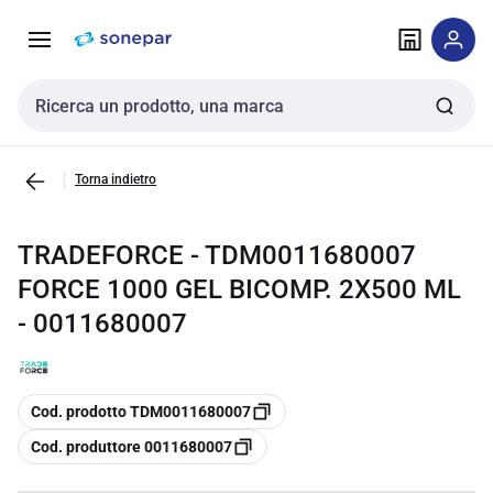
Vai alla
Vai
navigazione
alla
pagina
Cerca input
Torna indietro
TRADEFORCE - TDM0011680007
FORCE 1000 GEL BICOMP. 2X500 ML
- 0011680007
copia
Cod. prodotto TDM0011680007
copia
Cod. produttore 0011680007