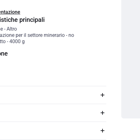
ntazione
stiche principali
le
-
Altro
ione per il settore minerario
-
no
tto
-
4000
g
one