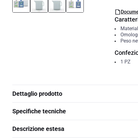
Docume
Caratteri
Materia
Omologaz
Peso ne
Confezi
1
PZ
Dettaglio prodotto
Specifiche tecniche
Descrizione estesa