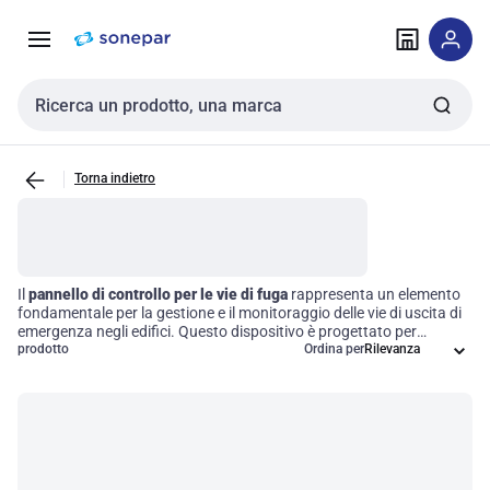
Vai alla
Vai
navigazione
alla
pagina
Cerca input
Torna indietro
Il
pannello di controllo per le vie di fuga
rappresenta un elemento
fondamentale per la gestione e il monitoraggio delle vie di uscita di
emergenza negli edifici. Questo dispositivo è progettato per
integrare funzionalità essenziali come il controllo dell'illuminazione, i
prodotto
Ordina per
sistemi di allerta e la segnalazione di emergenza, garantendo così
un'evacuazione sicura in situazioni critiche. La sua
implementazione non solo migliora la sicurezza, ma assicura anche
la conformità alle normative edilizie relative alla preparazione alle
emergenze.