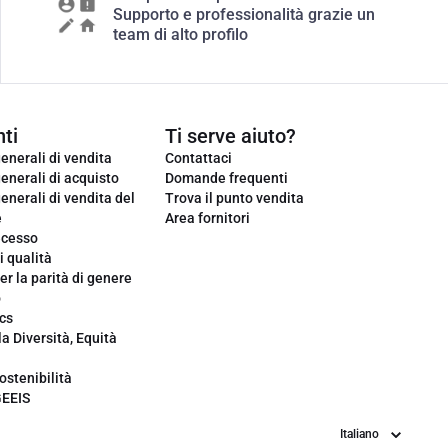
Supporto e professionalità grazie un
team di alto profilo
ti
Ti serve aiuto?
enerali di vendita
Contattaci
enerali di acquisto
Domande frequenti
enerali di vendita del
Trova il punto vendita
e
Area fornitori
ecesso
i qualità
er la parità di genere
o
cs
la Diversità, Equità
ostenibilità
GEEIS
Lingua