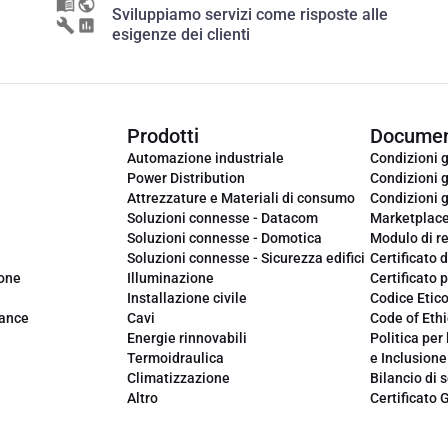
Sviluppiamo servizi come risposte alle
esigenze dei clienti
Prodotti
Documen
Automazione industriale
Condizioni g
Power Distribution
Condizioni g
Attrezzature e Materiali di consumo
Condizioni g
Soluzioni connesse - Datacom
Marketplac
Soluzioni connesse - Domotica
Modulo di r
Soluzioni connesse - Sicurezza edifici
Certificato d
ione
Illuminazione
Certificato p
Installazione civile
Codice Etic
iance
Cavi
Code of Ethi
Energie rinnovabili
Politica per 
Termoidraulica
e Inclusione
Climatizzazione
Bilancio di s
Altro
Certificato 