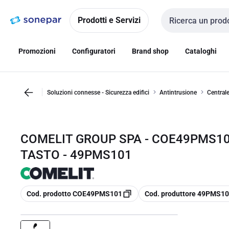
Vai alla
Vai
navigazione
alla
Prodotti e Servizi
Cerca input
pagina
Promozioni
Configuratori
Brand shop
Cataloghi
Soluzioni connesse - Sicurezza edifici
Antintrusione
Centrale
COMELIT GROUP SPA - COE49PMS10
TASTO - 49PMS101
copia
copia
Cod. prodotto COE49PMS101
Cod. produttore 49PMS1