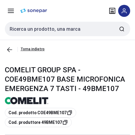
Vai alla
Vai
navigazione
alla
pagina
Cerca input
Torna indietro
COMELIT GROUP SPA -
COE49BME107 BASE MICROFONICA
EMERGENZA 7 TASTI - 49BME107
copia
Cod. prodotto COE49BME107
copia
Cod. produttore 49BME107