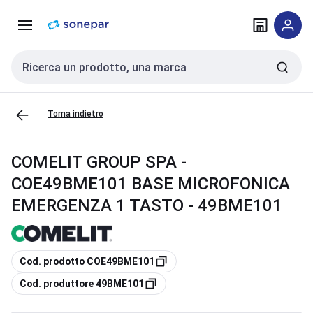
Vai alla
Vai
navigazione
alla
pagina
Cerca input
Torna indietro
COMELIT GROUP SPA -
COE49BME101 BASE MICROFONICA
EMERGENZA 1 TASTO - 49BME101
copia
Cod. prodotto COE49BME101
copia
Cod. produttore 49BME101