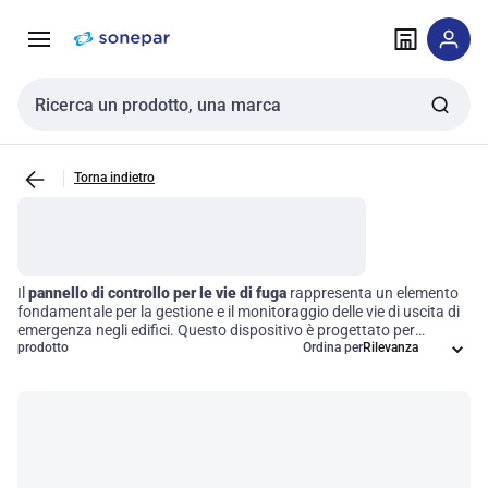
Vai alla
Vai
navigazione
alla
pagina
Cerca input
Torna indietro
Il
pannello di controllo per le vie di fuga
rappresenta un elemento
fondamentale per la gestione e il monitoraggio delle vie di uscita di
emergenza negli edifici. Questo dispositivo è progettato per
integrare funzionalità essenziali come il controllo dell'illuminazione, i
prodotto
Ordina per
sistemi di allerta e la segnalazione di emergenza, garantendo così
un'evacuazione sicura in situazioni critiche. La sua
implementazione non solo migliora la sicurezza, ma assicura anche
la conformità alle normative edilizie relative alla preparazione alle
emergenze.