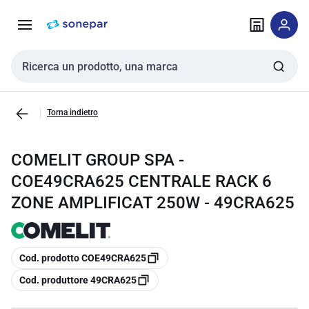
Vai alla
Vai
navigazione
alla
pagina
Cerca input
Torna indietro
COMELIT GROUP SPA -
COE49CRA625 CENTRALE RACK 6
ZONE AMPLIFICAT 250W - 49CRA625
copia
Cod. prodotto COE49CRA625
copia
Cod. produttore 49CRA625