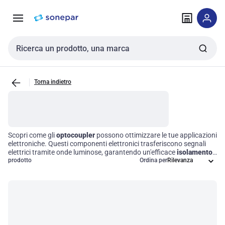
Vai alla
Vai
navigazione
alla
pagina
Cerca input
Torna indietro
Scopri come gli
optocoupler
possono ottimizzare le tue applicazioni
elettroniche. Questi componenti elettronici trasferiscono segnali
elettrici tramite onde luminose, garantendo un'efficace
isolamento
elettrico
prodotto
tra ingresso e uscita. Utilizzati in numerosi contesti, gli
Ordina per
optocoupler proteggono i circuiti sensibili da tensioni elevate e
facilitano la comunicazione tra diverse sezioni di un circuito, senza
compromettere l'integrità elettrica. Scegliere il giusto optocoupler
significa investire in efficienza operativa e sicurezza per i tuoi
progetti.