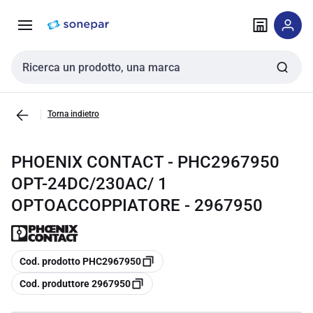
Vai alla
Vai
navigazione
alla
pagina
Cerca input
Torna indietro
PHOENIX CONTACT - PHC2967950
OPT-24DC/230AC/ 1
OPTOACCOPPIATORE - 2967950
copia
Cod. prodotto PHC2967950
copia
Cod. produttore 2967950