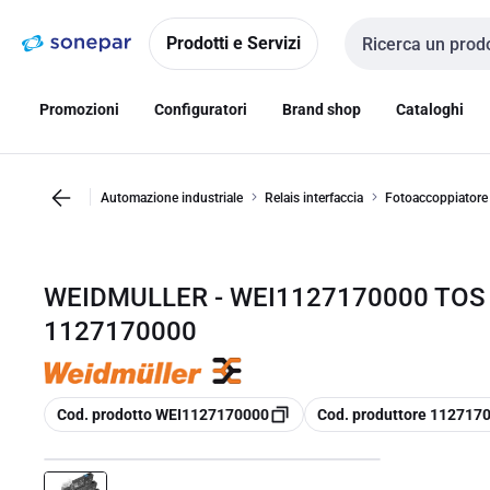
Vai alla
Vai
navigazione
alla
Prodotti e Servizi
Cerca input
pagina
Promozioni
Configuratori
Brand shop
Cataloghi
Automazione industriale
Relais interfaccia
Fotoaccoppiatore
WEIDMULLER - WEI1127170000 TOS
1127170000
copia
copia
Cod. prodotto WEI1127170000
Cod. produttore 112717