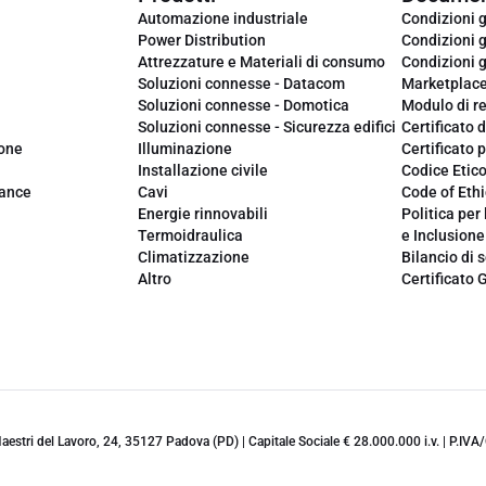
Automazione industriale
Condizioni g
Power Distribution
Condizioni g
Attrezzature e Materiali di consumo
Condizioni g
Soluzioni connesse - Datacom
Marketplac
Soluzioni connesse - Domotica
Modulo di r
Soluzioni connesse - Sicurezza edifici
Certificato d
ione
Illuminazione
Certificato p
Installazione civile
Codice Etic
iance
Cavi
Code of Ethi
Energie rinnovabili
Politica per 
Termoidraulica
e Inclusione
Climatizzazione
Bilancio di s
Altro
Certificato 
 Maestri del Lavoro, 24, 35127 Padova (PD) | Capitale Sociale € 28.000.000 i.v. | P