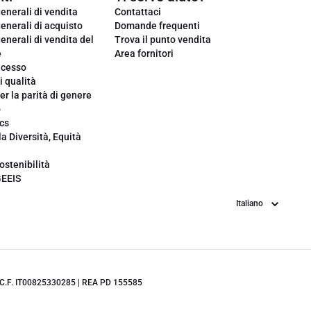
enerali di vendita
Contattaci
enerali di acquisto
Domande frequenti
enerali di vendita del
Trova il punto vendita
e
Area fornitori
ecesso
i qualità
er la parità di genere
o
cs
la Diversità, Equità
ostenibilità
GEEIS
Lingua
.IVA/C.F. IT00825330285 | REA PD 155585