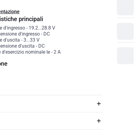
ntazione
stiche principali
e d'ingresso
-
19.2...28.8
V
tensione d'ingresso
-
DC
e d'uscita
-
3...33
V
tensione d'uscita
-
DC
 d'esercizio nominale Ie
-
2
A
one