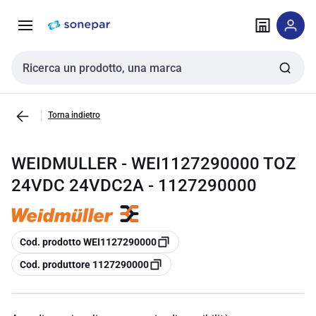
Vai alla
Vai
navigazione
alla
pagina
Cerca input
Torna indietro
WEIDMULLER - WEI1127290000 TOZ
24VDC 24VDC2A - 1127290000
copia
Cod. prodotto WEI1127290000
copia
Cod. produttore 1127290000