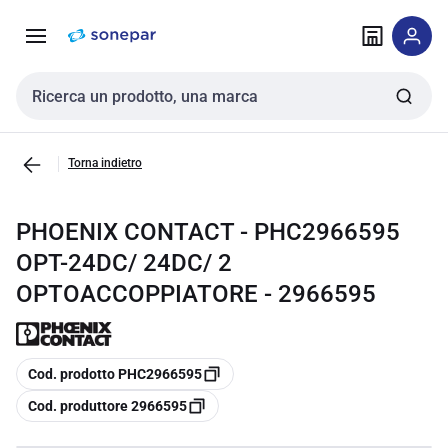
Vai alla
Vai
navigazione
alla
pagina
Cerca input
Torna indietro
PHOENIX CONTACT - PHC2966595
OPT-24DC/ 24DC/ 2
OPTOACCOPPIATORE - 2966595
copia
Cod. prodotto PHC2966595
copia
Cod. produttore 2966595