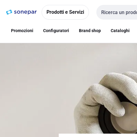
Vai alla
Vai
navigazione
alla
Prodotti e Servizi
Cerca input
pagina
Promozioni
Configuratori
Brand shop
Cataloghi