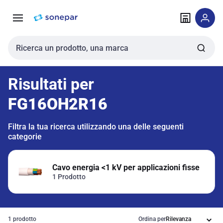
Vai alla
Vai
navigazione
alla
pagina
Cerca input
Risultati per
FG16OH2R16
Filtra la tua ricerca utilizzando una delle seguenti
categorie
Cavo energia <1 kV per applicazioni fisse
1 Prodotto
1 prodotto
Ordina per