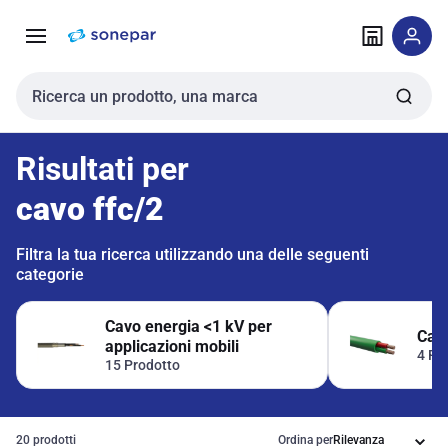
Vai alla
Vai
navigazione
alla
pagina
Cerca input
Risultati per
cavo ffc/2
Filtra la tua ricerca utilizzando una delle seguenti
categorie
Cavo energia <1 kV per
Cav
applicazioni mobili
4 Pr
15 Prodotto
20 prodotti
Ordina per