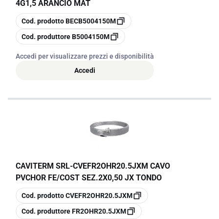
4G1,5 ARANCIO MAT
copia
Cod. prodotto
BECB5004150M
copia
Cod. produttore
B5004150M
Accedi per visualizzare prezzi e disponibilità
Accedi
CAVITERM SRL
-
CVEFR2OHR20.5JXM CAVO
PVCHOR FE/COST SEZ.2X0,50 JX TONDO
copia
Cod. prodotto
CVEFR2OHR20.5JXM
copia
Cod. produttore
FR2OHR20.5JXM