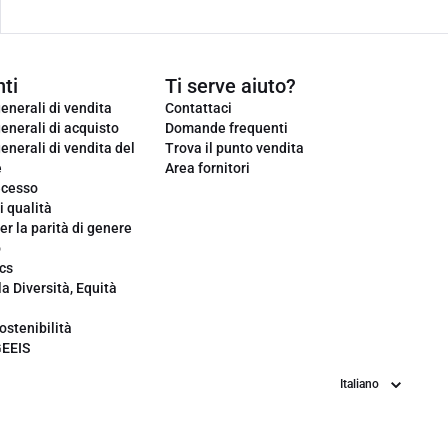
ti
Ti serve aiuto?
enerali di vendita
Contattaci
enerali di acquisto
Domande frequenti
enerali di vendita del
Trova il punto vendita
e
Area fornitori
ecesso
i qualità
er la parità di genere
o
cs
la Diversità, Equità
ostenibilità
GEEIS
Lingua