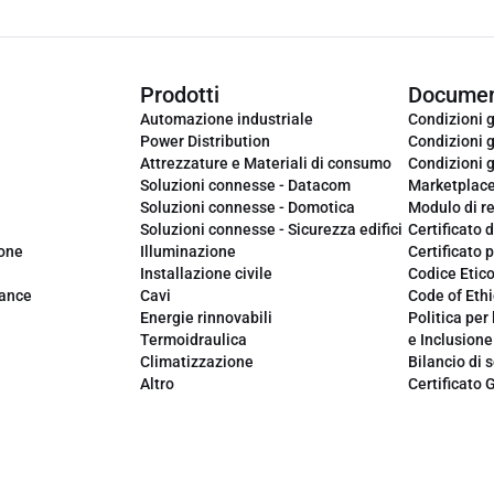
Prodotti
Documen
Automazione industriale
Condizioni g
Power Distribution
Condizioni g
Attrezzature e Materiali di consumo
Condizioni g
Soluzioni connesse - Datacom
Marketplac
Soluzioni connesse - Domotica
Modulo di r
Soluzioni connesse - Sicurezza edifici
Certificato d
ione
Illuminazione
Certificato p
Installazione civile
Codice Etic
iance
Cavi
Code of Ethi
Energie rinnovabili
Politica per 
Termoidraulica
e Inclusione
Climatizzazione
Bilancio di s
Altro
Certificato 