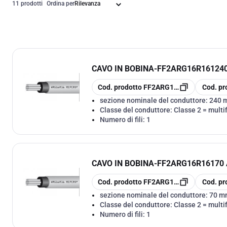
11 prodotti
Ordina per
CAVO IN BOBINA
-
FF2ARG16R161240 
copia
copia
Cod. prodotto
FF2ARG16R161240
Cod. pr
sezione nominale del conduttore:
240 
Classe del conduttore:
Classe 2 = multif
Numero di fili:
1
CAVO IN BOBINA
-
FF2ARG16R16170 A
copia
copia
Cod. prodotto
FF2ARG16R16170
Cod. pr
sezione nominale del conduttore:
70 m
Classe del conduttore:
Classe 2 = multif
Numero di fili:
1