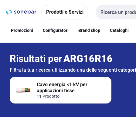
Vai alla
Vai
navigazione
alla
Prodotti e Servizi
Cerca input
pagina
Promozioni
Configuratori
Brand shop
Cataloghi
Risultati per
ARG16R16
Filtra la tua ricerca utilizzando una delle seguenti categor
Cavo energia <1 kV per
applicazioni fisse
11 Prodotto