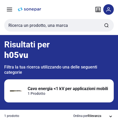
Vai alla
Vai
navigazione
alla
pagina
Cerca input
Risultati per
h05vu
Filtra la tua ricerca utilizzando una delle seguenti
categorie
Cavo energia <1 kV per applicazioni mobili
1 Prodotto
1 prodotto
Ordina per