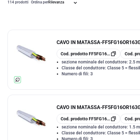
114 prodotti
Ordina per
CAVO IN MATASSA
-
FF5FG16OR163G2
copia
copia
Cod. prodotto
FF5FG16OR163G2.5
Cod. pr
sezione nominale del conduttore:
2.5 
Classe del conduttore:
Classe 5 = flessi
Numero di fili:
3
CAVO IN MATASSA
-
FF5FG16OR163G1
copia
copia
Cod. prodotto
FF5FG16OR163G1.5
Cod. pr
sezione nominale del conduttore:
1.5 
Classe del conduttore:
Classe 5 = flessi
Numero di fili:
3