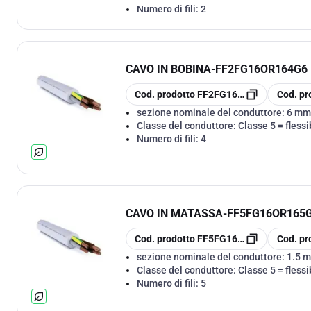
Numero di fili:
2
CAVO IN BOBINA
-
FF2FG16OR164G6 F
copia
copia
Cod. prodotto
FF2FG16OR164G6
Cod. pr
sezione nominale del conduttore:
6 mm
Classe del conduttore:
Classe 5 = flessi
Numero di fili:
4
CAVO IN MATASSA
-
FF5FG16OR165G1
copia
copia
Cod. prodotto
FF5FG16OR165G1.5
Cod. pr
sezione nominale del conduttore:
1.5 
Classe del conduttore:
Classe 5 = flessi
Numero di fili:
5