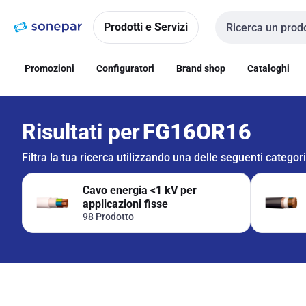
Vai alla
Vai
navigazione
alla
Prodotti e Servizi
Cerca input
pagina
Promozioni
Configuratori
Brand shop
Cataloghi
Risultati per
FG16OR16
Filtra la tua ricerca utilizzando una delle seguenti categor
Cavo energia <1 kV per
applicazioni fisse
98 Prodotto