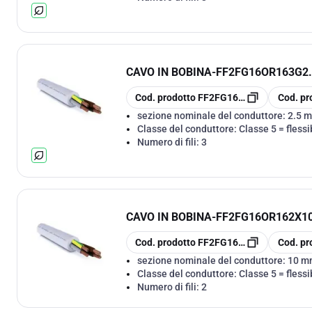
CAVO IN BOBINA
-
FF2FG16OR163G2.5
copia
copia
Cod. prodotto
FF2FG16OR163G2.5
Cod. pr
sezione nominale del conduttore:
2.5 
Classe del conduttore:
Classe 5 = flessi
Numero di fili:
3
CAVO IN BOBINA
-
FF2FG16OR162X10 
copia
copia
Cod. prodotto
FF2FG16OR162X10
Cod. pr
sezione nominale del conduttore:
10 m
Classe del conduttore:
Classe 5 = flessi
Numero di fili:
2