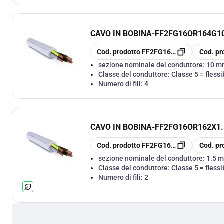
CAVO IN BOBINA
-
FF2FG16OR164G10 
copia
copia
Cod. prodotto
FF2FG16OR164G10
Cod. pr
sezione nominale del conduttore:
10 m
Classe del conduttore:
Classe 5 = flessi
Numero di fili:
4
CAVO IN BOBINA
-
FF2FG16OR162X1.5
copia
copia
Cod. prodotto
FF2FG16OR162X1.5
Cod. pr
sezione nominale del conduttore:
1.5 
Classe del conduttore:
Classe 5 = flessi
Numero di fili:
2