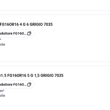
G16OR16 4 G 6 GRIGIO 7035
oduttore
FG16OR164G6
²
bile
.5 FG16OR16 5 G 1,5 GRIGIO 7035
oduttore
FG16OR165G1.5
mm²
bile