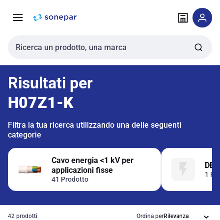
Vai alla
Vai
navigazione
alla
pagina
Cerca input
Risultati per
H07Z1-K
Filtra la tua ricerca utilizzando una delle seguenti
categorie
Cavo energia <1 kV per
DEF
applicazioni fisse
1 Pr
41 Prodotto
42 prodotti
Ordina per