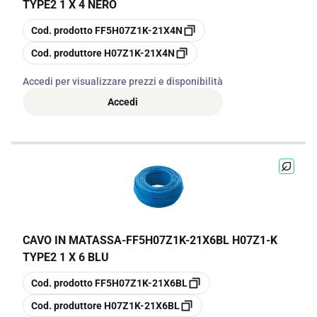
TYPE2 1 X 4 NERO
copia
Cod. prodotto
FF5H07Z1K-21X4N
copia
Cod. produttore
H07Z1K-21X4N
Accedi per visualizzare prezzi e disponibilità
Accedi
CAVO IN MATASSA
-
FF5H07Z1K-21X6BL H07Z1-K
TYPE2 1 X 6 BLU
copia
Cod. prodotto
FF5H07Z1K-21X6BL
copia
Cod. produttore
H07Z1K-21X6BL