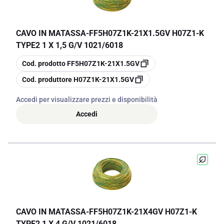
CAVO IN MATASSA
-
FF5H07Z1K-21X1.5GV H07Z1-K
TYPE2 1 X 1,5 G/V 1021/6018
copia
Cod. prodotto
FF5H07Z1K-21X1.5GV
copia
Cod. produttore
H07Z1K-21X1.5GV
Accedi per visualizzare prezzi e disponibilità
Accedi
CAVO IN MATASSA
-
FF5H07Z1K-21X4GV H07Z1-K
TYPE2 1 X 4 G/V 1021/6018