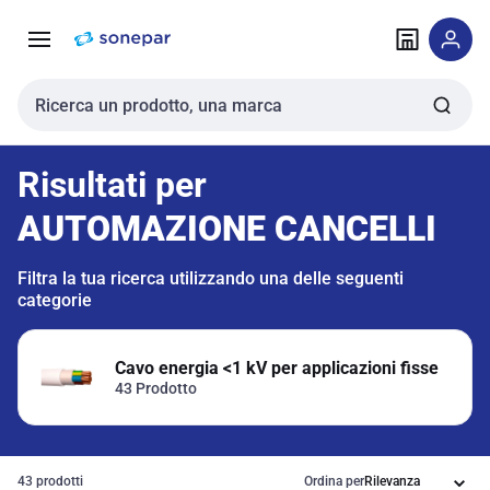
Vai alla
Vai
navigazione
alla
pagina
Cerca input
Risultati per
AUTOMAZIONE CANCELLI
Filtra la tua ricerca utilizzando una delle seguenti
categorie
Cavo energia <1 kV per applicazioni fisse
43 Prodotto
43 prodotti
Ordina per