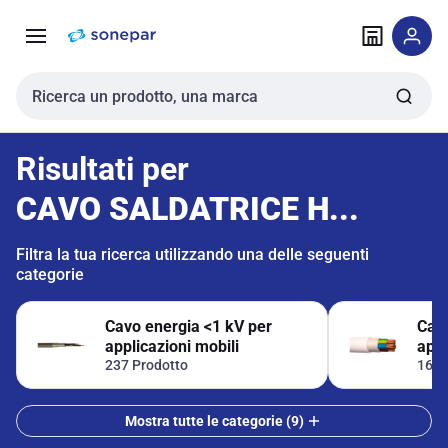
Vai alla
Vai
navigazione
alla
pagina
Cerca input
Risultati per
CAVO SALDATRICE H...
Filtra la tua ricerca utilizzando una delle seguenti
categorie
Cavo energia <1 kV per
Cavo
applicazioni mobili
appl
237 Prodotto
168 
Mostra tutte le categorie (9)