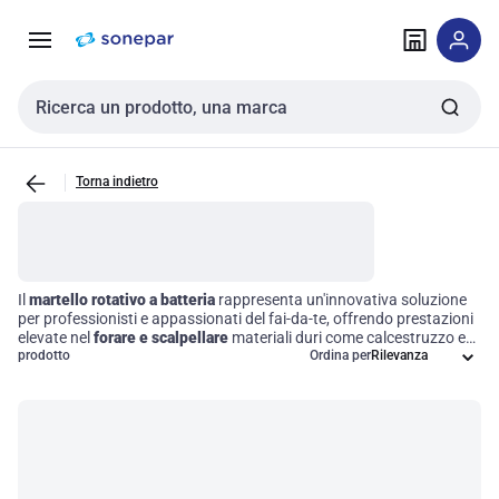
Vai alla
Vai
navigazione
alla
pagina
Cerca input
Torna indietro
Il
martello rotativo a batteria
rappresenta un'innovativa soluzione
per professionisti e appassionati del fai-da-te, offrendo prestazioni
elevate nel
forare e scalpellare
materiali duri come calcestruzzo e
muratura. Grazie alla sua alimentazione a batteria, questo
prodotto
Ordina per
strumento garantisce la massima portabilità e praticità,
permettendo di lavorare in diverse situazioni senza la necessità di
una fonte di alimentazione fissa. La sua progettazione ergonomica
e le funzionalità avanzate lo rendono un alleato indispensabile per
ottimizzare i tempi e migliorare l'efficienza operativa in cantiere.