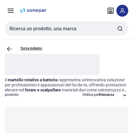
Vai alla
Vai
navigazione
alla
pagina
Cerca input
Torna indietro
Il
martello rotativo a batteria
rappresenta un'innovativa soluzione
per professionisti e appassionati del fai-da-te, offrendo prestazioni
elevate nel
forare e scalpellare
materiali duri come calcestruzzo e
muratura. Grazie alla sua alimentazione a batteria, questo
prodotto
Ordina per
strumento garantisce la massima portabilità e praticità,
permettendo di lavorare in diverse situazioni senza la necessità di
una fonte di alimentazione fissa. La sua progettazione ergonomica
e le funzionalità avanzate lo rendono un alleato indispensabile per
ottimizzare i tempi e migliorare l'efficienza operativa in cantiere.