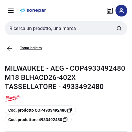
Vai alla
Vai
navigazione
alla
pagina
Cerca input
Torna indietro
MILWAUKEE - AEG - COP4933492480
M18 BLHACD26-402X
TASSELLATORE - 4933492480
copia
Cod. prodotto COP4933492480
copia
Cod. produttore 4933492480