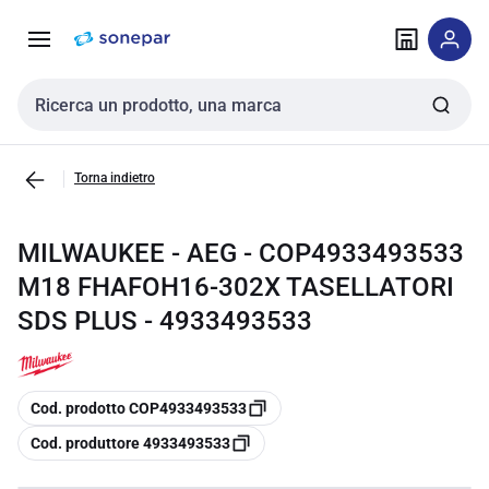
Vai alla
Vai
navigazione
alla
pagina
Cerca input
Torna indietro
MILWAUKEE - AEG - COP4933493533
M18 FHAFOH16-302X TASELLATORI
SDS PLUS - 4933493533
copia
Cod. prodotto COP4933493533
copia
Cod. produttore 4933493533