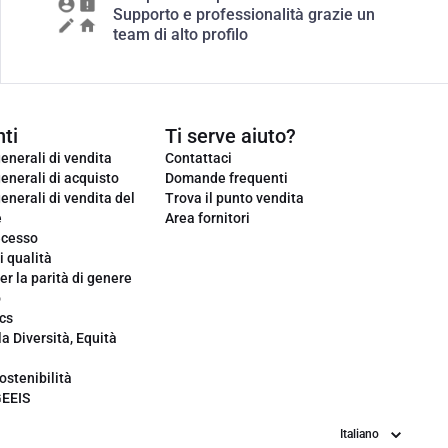
Supporto e professionalità grazie un
team di alto profilo
ti
Ti serve aiuto?
enerali di vendita
Contattaci
enerali di acquisto
Domande frequenti
enerali di vendita del
Trova il punto vendita
e
Area fornitori
ecesso
i qualità
er la parità di genere
o
cs
la Diversità, Equità
ostenibilità
GEEIS
Lingua