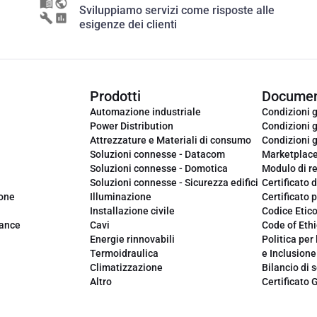
Sviluppiamo servizi come risposte alle
esigenze dei clienti
Prodotti
Documen
Automazione industriale
Condizioni g
Power Distribution
Condizioni g
Attrezzature e Materiali di consumo
Condizioni g
Soluzioni connesse - Datacom
Marketplac
Soluzioni connesse - Domotica
Modulo di r
Soluzioni connesse - Sicurezza edifici
Certificato d
ione
Illuminazione
Certificato p
Installazione civile
Codice Etic
iance
Cavi
Code of Ethi
Energie rinnovabili
Politica per 
Termoidraulica
e Inclusione
Climatizzazione
Bilancio di s
Altro
Certificato 