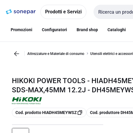
Vai alla
Vai
navigazione
alla
Prodotti e Servizi
Cerca input
pagina
Promozioni
Configuratori
Brand shop
Cataloghi
Attrezzature e Materiale di consumo
Utensili elettrici e accessori
HIKOKI POWER TOOLS - HIADH45M
SDS-MAX,45MM 12.2J - DH45MEYW
copia
copia
Cod. prodotto HIADH45MEYWSZ
Cod. produttore DH4