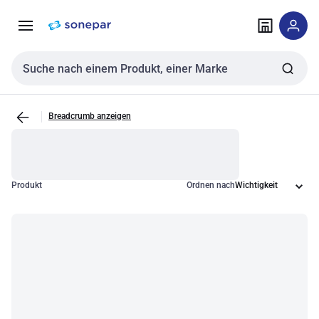
Zur
Zum
Navigation
Inhalt
springen
springen
Sucheingabe
Breadcrumb anzeigen
Produkt
Ordnen nach