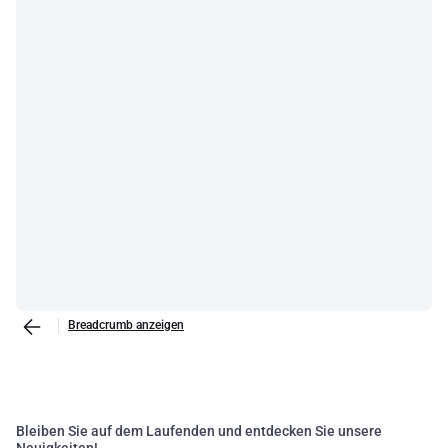
vasta gamma di esigenze, garantendo sempre massima sicurezza
e affidabilità.Per concludere, la distribuzione di energia è un aspetto
fondamentale di qualsiasi sistema elettrico. La scelta dei
componenti giusti può fare la differenza tra un sistema efficiente e
sicuro e uno che non lo è. Questi prodotti di alta qualità soddisfano
le esigenze dei professionisti più esigenti, fornendo strumenti
efficaci per gestire e distribuire l'energia in modo sicuro e affidabile.
Non compromettete sulla qualità quando si tratta di distribuzione
di energia - la vostra sicurezza e quella dei vostri clienti potrebbe
dipendere da essa.
Breadcrumb anzeigen
Bleiben Sie auf dem Laufenden und entdecken Sie unsere