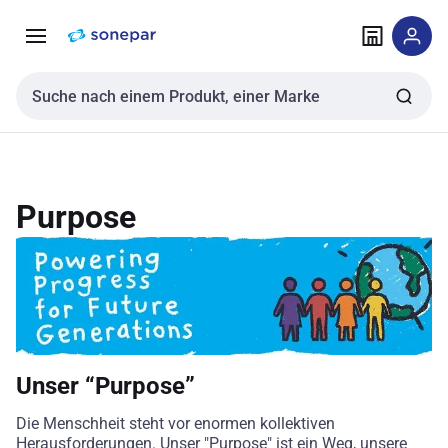
Zur
Zum
Navigation
Inhalt
springen
springen
Sucheingabe
Purpose
Unser “Purpose”
Die Menschheit steht vor enormen kollektiven
Herausforderungen. Unser "Purpose" ist ein Weg, unsere