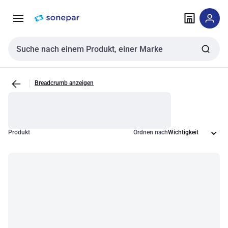
Zur
Zum
Navigation
Inhalt
springen
springen
Sucheingabe
Breadcrumb anzeigen
Produkt
Ordnen nach