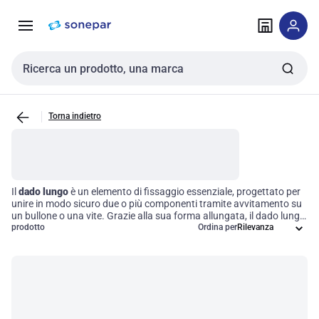
Vai alla
Vai
navigazione
alla
pagina
Cerca input
Torna indietro
Il
dado lungo
è un elemento di fissaggio essenziale, progettato per
unire in modo sicuro due o più componenti tramite avvitamento su
un bullone o una vite. Grazie alla sua forma allungata, il dado lungo
si rivela particolarmente utile in applicazioni che richiedono una
prodotto
Ordina per
maggiore lunghezza per garantire un fissaggio robusto, o per l'uso
con materiali più spessi. Scegliere il dado lungo significa optare per
una soluzione che migliora l'efficienza operativa e assicura la
stabilità strutturale dei vostri progetti.