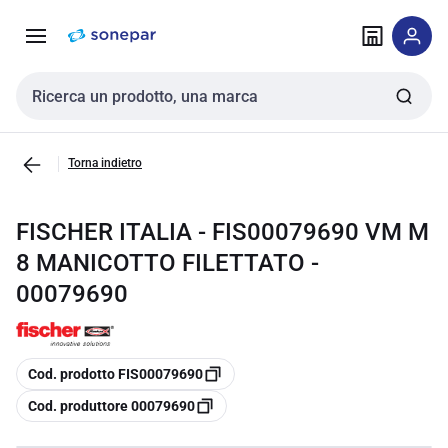
Vai alla
Vai
navigazione
alla
pagina
Cerca input
Torna indietro
FISCHER ITALIA - FIS00079690 VM M
8 MANICOTTO FILETTATO -
00079690
copia
Cod. prodotto FIS00079690
copia
Cod. produttore 00079690